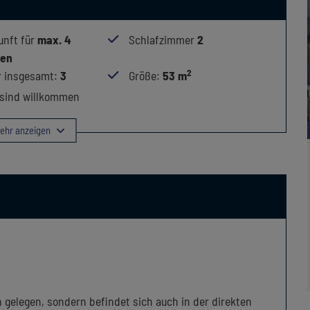
unft für
max.
4
Schlafzimmer
2
nen
2
 insgesamt
:
3
Größe
:
53 m
 sind willkommen
ehr anzeigen
 gelegen, sondern befindet sich auch in der direkten