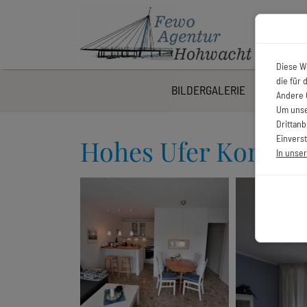
Diese W
die für
BILDERGALERIE
BESCHRE
Andere 
Um unse
Drittan
Einverst
Hohes Ufer Komm 
In unse