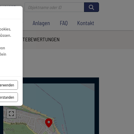
81 4046127
mietung
Anlagen
FAQ
Kontakt
ookies,
müssen.
DER
GÄSTEBEWERTUNGEN
von
Dein
verwenden
+
verstanden
−