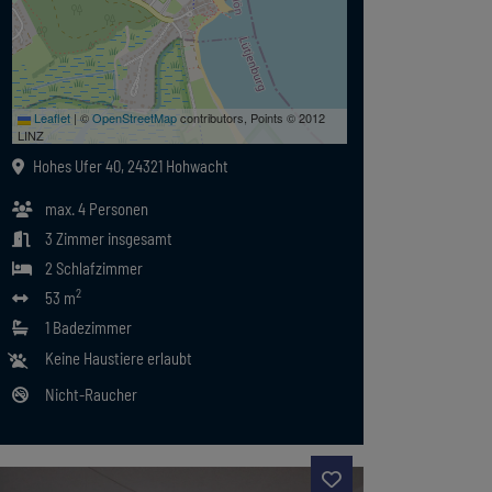
Leaflet
|
©
OpenStreetMap
contributors, Points © 2012
LINZ
Hohes Ufer 40, 24321 Hohwacht
max.
4
Personen
3
Zimmer insgesamt
2
Schlafzimmer
2
53 m
1
Badezimmer
Keine Haustiere erlaubt
Nicht-Raucher