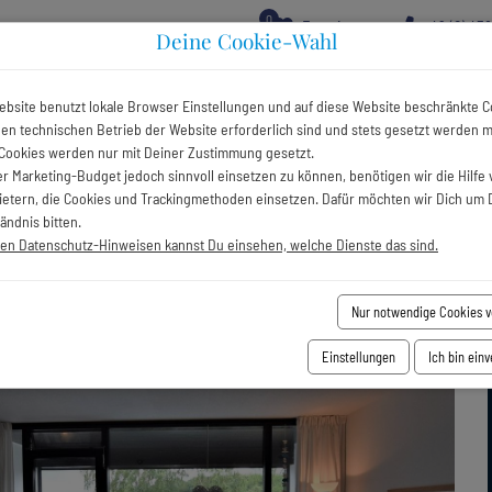
0
Favoriten
+49 (0) 43
Deine Cookie-Wahl
Ver
ebsite benutzt lokale Browser Einstellungen und auf diese Website beschränkte C
 den technischen Betrieb der Website erforderlich sind und stets gesetzt werden 
IBUNG
AUSSTATTUNG
ENTFERNUNGEN
PREISE
KALEN
Cookies werden nur mit Deiner Zustimmung gesetzt.
r Marketing-Budget jedoch sinnvoll einsetzen zu können, benötigen wir die Hilfe 
bietern, die Cookies und Trackingmethoden einsetzen. Dafür möchten wir Dich um 
ändnis bitten.
to Ruh
ren Datenschutz-Hinweisen kannst Du einsehen, welche Dienste das sind.
Nur notwendige Cookies 
Einstellungen
Ich bin ein