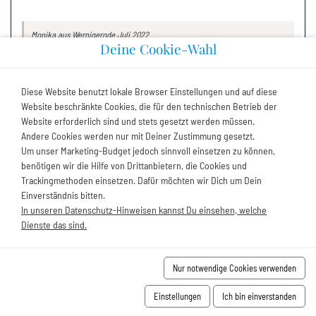
Monika
aus Wernigerode
Juli 2022
Deine Cookie-Wahl
Wohlfühlfaktor
Sauberkeit
Ausstattung
Diese Website benutzt lokale Browser Einstellungen und auf diese
Preis/Leistung
FEWO Agentur Bewertung
Website beschränkte Cookies, die für den technischen Betrieb der
Website erforderlich sind und stets gesetzt werden müssen.
Andere Cookies werden nur mit Deiner Zustimmung gesetzt.
Um unser Marketing-Budget jedoch sinnvoll einsetzen zu können,
Alles super und wie beschrieben. Ein Sonnenschirm wäre
benötigen wir die Hilfe von Drittanbietern, die Cookies und
vielleicht noch schön.
Trackingmethoden einsetzen. Dafür möchten wir Dich um Dein
Gerne wieder.
Einverständnis bitten.
In unseren Datenschutz-Hinweisen kannst Du einsehen, welche
Dienste das sind.
Anke
aus Hannover
Juli 2022
Nur notwendige Cookies verwenden
Wohlfühlfaktor
Sauberkeit
Ausstattung
Einstellungen
Ich bin einverstanden