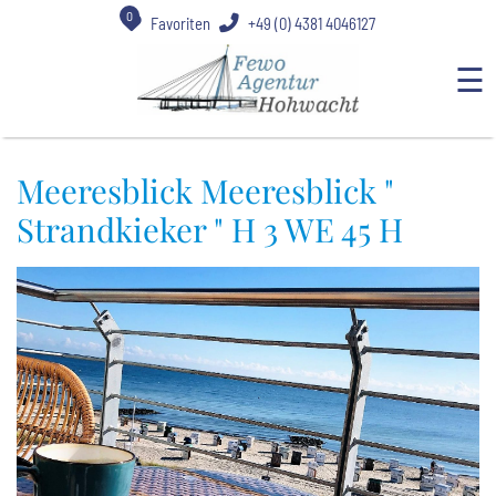
0
Favoriten
+49 (0) 4381 4046127
☰
Meeresblick Meeresblick "
Strandkieker " H 3 WE 45 H