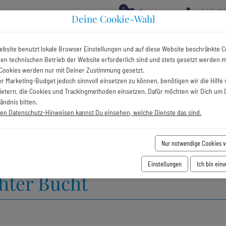
0
Favoriten
+49 (0) 43
Deine Cookie-Wahl
Ver
ebsite benutzt lokale Browser Einstellungen und auf diese Website beschränkte C
 den technischen Betrieb der Website erforderlich sind und stets gesetzt werden 
Cookies werden nur mit Deiner Zustimmung gesetzt.
r Marketing-Budget jedoch sinnvoll einsetzen zu können, benötigen wir die Hilfe 
chte an der Hohwachter Bucht
bietern, die Cookies und Trackingmethoden einsetzen. Dafür möchten wir Dich um 
ändnis bitten.
ren Datenschutz-Hinweisen kannst Du einsehen, welche Dienste das sind.
Nur notwendige Cookies 
gie-, Blues- & Folknächte 
Einstellungen
Ich bin ein
ter Bucht