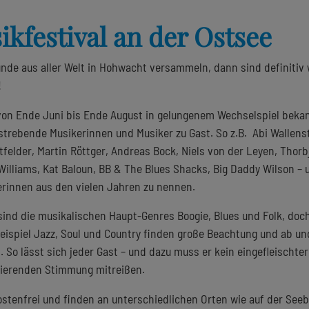
kfestival an der Ostsee
nde aus aller Welt in Hohwacht versammeln, dann sind definitiv 
!
 von Ende Juni bis Ende August in gelungenem Wechselspiel beka
trebende Musikerinnen und Musiker zu Gast. So z.B. Abi Wallenst
tfelder, Martin Röttger, Andreas Bock, Niels von der Leyen, Thorb
illiams, Kat Baloun, BB & The Blues Shacks, Big Daddy Wilson – 
erinnen aus den vielen Jahren zu nennen.
d die musikalischen Haupt-Genres Boogie, Blues und Folk, doc
Beispiel Jazz, Soul und Country finden große Beachtung und ab un
 So lässt sich jeder Gast – und dazu muss er kein eingefleischter
nierenden Stimmung mitreißen.
ostenfrei und finden an unterschiedlichen Orten wie auf der Seeb