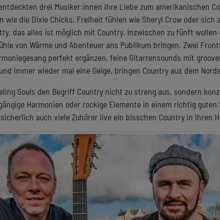
entdeckten drei Musiker:innen ihre Liebe zum amerikanischen Co
n wie die Dixie Chicks, Freiheit fühlen wie Sheryl Crow oder sich 
y, das alles ist möglich mit Country. Inzwischen zu fünft wollen 
ühle von Wärme und Abenteuer ans Publikum bringen. Zwei Front
moniegesang perfekt ergänzen, feine Gitarrensounds mit groov
und immer wieder mal eine Geige, bringen Country aus dem Nord
eling Souls den Begriff Country nicht zu streng aus, sondern konz
gängige Harmonien oder rockige Elemente in einem richtig guten 
 sicherlich auch viele Zuhörer live ein bisschen Country in ihren 