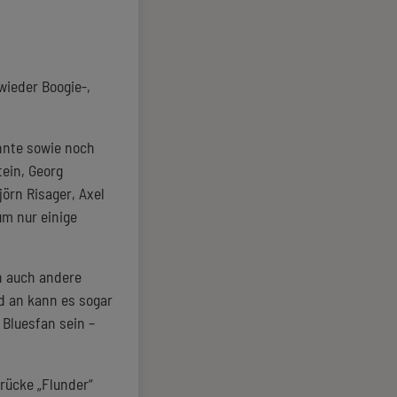
wieder Boogie-,
nnte sowie noch
ein, Georg
jörn Risager, Axel
um nur einige
h auch andere
d an kann es sogar
 Bluesfan sein –
rücke „Flunder“