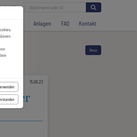
81 4046127
mietung
Anlagen
FAQ
Kontakt
ookies,
müssen.
von
News
Dein
15.06.23
verwenden
an der
verstanden