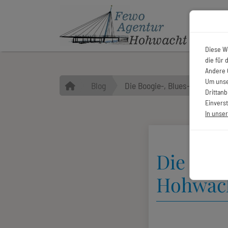
Diese W
die für
Andere 
Um unse
Blog
Die Boogie-, Blues- & Folknä
Drittan
Einverst
In unse
Die Boo
Hohwach