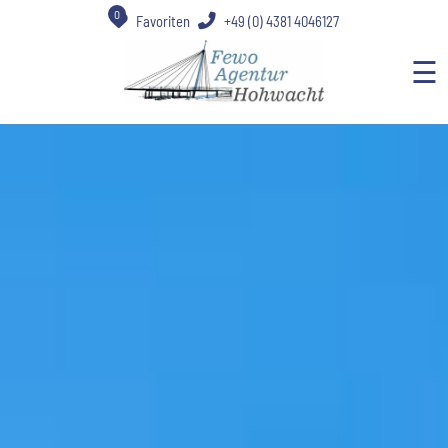
0
Favoriten
+49 (0) 4381 4046127
☰